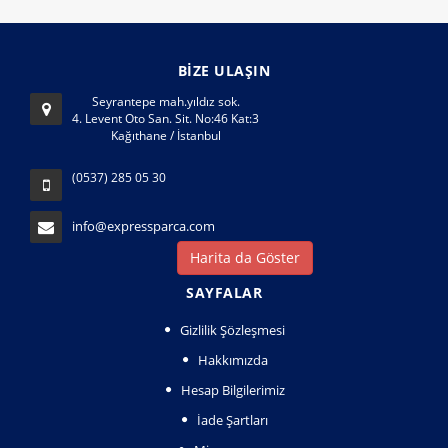
BİZE ULAŞIN
Seyrantepe mah.yıldız sok.
4. Levent Oto San. Sit. No:46 Kat:3
Kağıthane / İstanbul
(0537) 285 05 30
info@expressparca.com
Harita da Göster
SAYFALAR
Gizlilik Şözleşmesi
Hakkımızda
Hesap Bilgilerimiz
İade Şartları