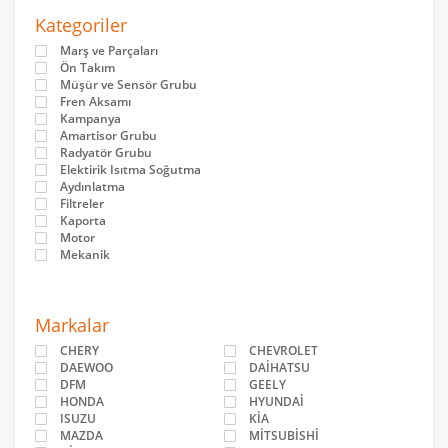
Kategoriler
Marş ve Parçaları
Ön Takım
Müşür ve Sensör Grubu
Fren Aksamı
Kampanya
Amartisor Grubu
Radyatör Grubu
Elektirik Isıtma Soğutma
Aydınlatma
Filtreler
Kaporta
Motor
Mekanik
Markalar
CHERY
CHEVROLET
DAEWOO
DAİHATSU
DFM
GEELY
HONDA
HYUNDAİ
ISUZU
KİA
MAZDA
MİTSUBİSHİ