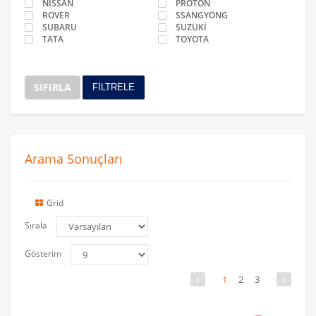
NİSSAN
PROTON
ROVER
SSANGYONG
SUBARU
SUZUKİ
TATA
TOYOTA
SIFIRLA
FİLTRELE
Arama Sonuçları
Grid
Sırala
Gösterim
1
2
3