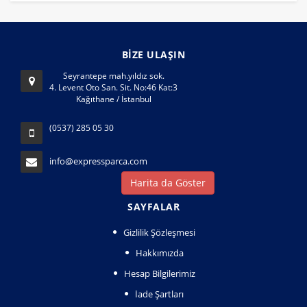
BİZE ULAŞIN
Seyrantepe mah.yıldız sok.
4. Levent Oto San. Sit. No:46 Kat:3
Kağıthane / İstanbul
(0537) 285 05 30
info@expressparca.com
Harita da Göster
SAYFALAR
Gizlilik Şözleşmesi
Hakkımızda
Hesap Bilgilerimiz
İade Şartları