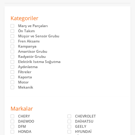
Kategoriler
Marş ve Parçaları
Ön Takım
Müşür ve Sensör Grubu
Fren Aksamı
Kampanya
Amartisor Grubu
Radyatör Grubu
Elektirik Isıtma Soğutma
Aydınlatma
Filtreler
Kaporta
Motor
Mekanik
Markalar
CHERY
CHEVROLET
DAEWOO
DAİHATSU
DFM
GEELY
HONDA
HYUNDAİ