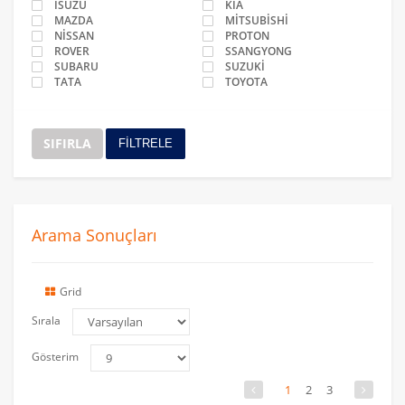
ISUZU
KİA
MAZDA
MİTSUBİSHİ
NİSSAN
PROTON
ROVER
SSANGYONG
SUBARU
SUZUKİ
TATA
TOYOTA
SIFIRLA
FİLTRELE
Arama Sonuçları
Grid
Sırala
Gösterim
1
2
3